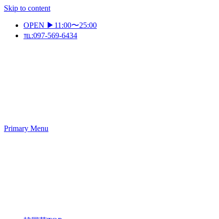
Skip to content
OPEN ▶11:00〜25:00
℡:097-569-6434
Primary Menu