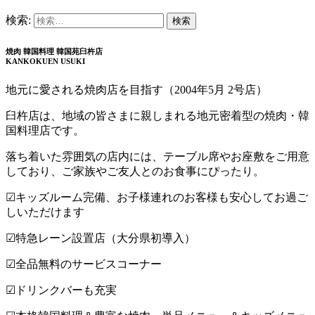
検索:
焼肉 韓国料理 韓国苑臼杵店
KANKOKUEN USUKI
地元に愛される焼肉店を目指す（2004年5月 2号店）
臼杵店は、地域の皆さまに親しまれる地元密着型の焼肉・韓
国料理店です。
落ち着いた雰囲気の店内には、テーブル席やお座敷をご用意
しており、ご家族やご友人とのお食事にぴったり。
☑︎キッズルーム完備、お子様連れのお客様も安心してお過ご
しいただけます
☑︎特急レーン設置店（大分県初導入）
☑︎全品無料のサービスコーナー
☑︎ドリンクバーも充実