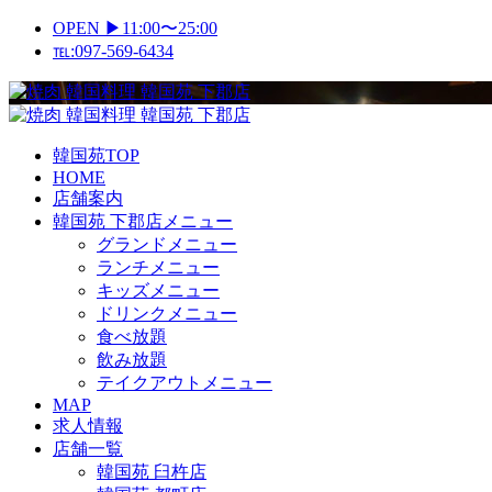
Skip
OPEN ▶11:00〜25:00
to
℡:097-569-6434
content
Primary
Menu
韓国苑TOP
HOME
店舗案内
韓国苑 下郡店メニュー
グランドメニュー
ランチメニュー
キッズメニュー
ドリンクメニュー
食べ放題
飲み放題
テイクアウトメニュー
MAP
求人情報
店舗一覧
韓国苑 臼杵店