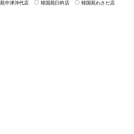
苑中津沖代店
韓国苑臼杵店
韓国苑わさだ店