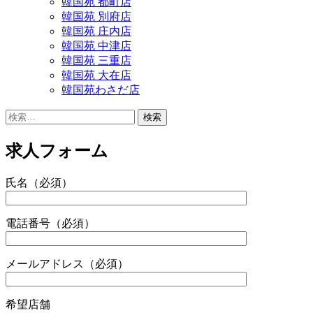
韓国苑 都町店
韓国苑 別府店
韓国苑 庄内店
韓国苑 中津店
韓国苑 三重店
韓国苑 大在店
韓国苑わさだ店
検
索:
求人フォーム
氏名（必須）
電話番号（必須）
メールアドレス（必須）
希望店舗