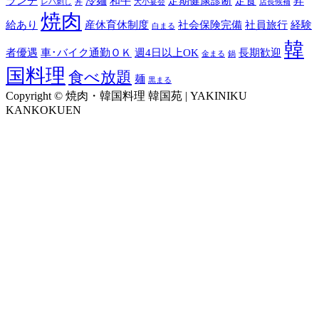
ランチ
冷麺
和牛
定期健康診断
定食
昇
レバ刺し
丼
大小宴会
店長候補
焼肉
給あり
産休育休制度
社会保険完備
社員旅行
経験
白まる
韓
者優遇
車･バイク通勤ＯＫ
週4日以上OK
長期歓迎
金まる
鍋
国料理
食べ放題
麺
黒まる
Copyright © 焼肉・韓国料理 韓国苑 | YAKINIKU
KANKOKUEN