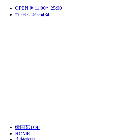
Skip
OPEN ▶11:00〜25:00
to
℡:097-569-6434
content
Primary
Menu
韓国苑TOP
HOME
店舗案内