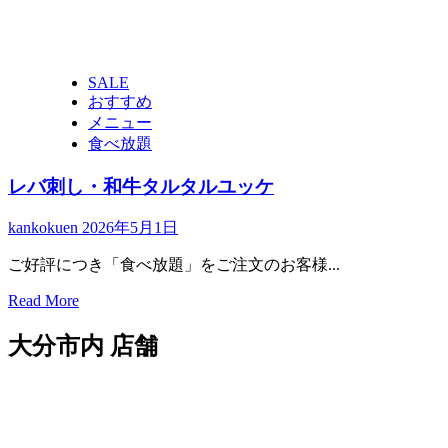
SALE
おすすめ
メニュー
食べ放題
レバ刺し・和牛タルタルユッケ
kankokuen
2026年5月1日
ご好評につき「食べ放題」をご注文のお客様...
Read
Read More
more
about
大分市内 店舗
レ
バ
刺
し・
和