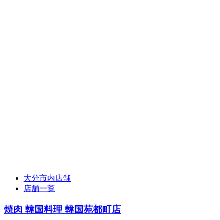
牛
タ
ル
タ
ル
ユ
ッ
ケ
大分市内店舗
店舗一覧
焼肉 韓国料理 韓国苑都町店