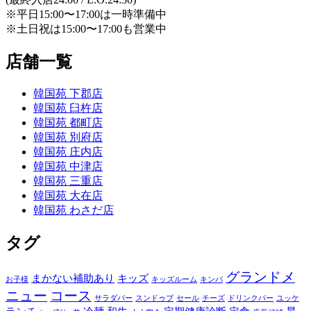
※平日15:00〜17:00は一時準備中
※土日祝は15:00〜17:00も営業中
店舗一覧
韓国苑 下郡店
韓国苑 臼杵店
韓国苑 都町店
韓国苑 別府店
韓国苑 庄内店
韓国苑 中津店
韓国苑 三重店
韓国苑 大在店
韓国苑 わさだ店
タグ
グランドメ
まかない補助あり
キッズ
お子様
キッズルーム
キンパ
ニュー
コース
サラダバー
スンドゥブ
セール
チーズ
ドリンクバー
ユッケ