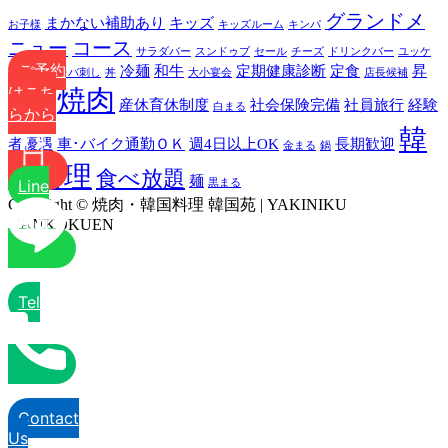
グランドメ
まかない補助あり
キッズ
お子様
キッズルーム
キンパ
ニュー
コース
サラダバー
スンドゥブ
セール
チーズ
ドリンクバー
ユッケ
ご予約
ランチ
冷麺
和牛
定期健康診断
定食
昇
レバ刺し
丼
大小宴会
店長候補
はこち
焼肉
給あり
産休育休制度
社会保険完備
社員旅行
経験
白まる
らから
韓
者優遇
車･バイク通勤ＯＫ
週4日以上OK
長期歓迎
金まる
鍋
国料理
食べ放題
麺
Line
黒まる
Copyright © 焼肉・韓国料理 韓国苑 | YAKINIKU
KANKOKUEN
Tel
Contact
Us