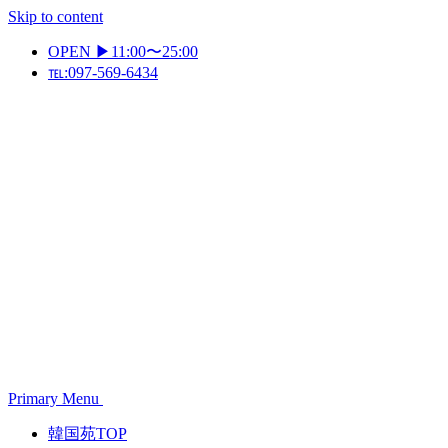
Skip to content
OPEN ▶11:00〜25:00
℡:097-569-6434
Primary Menu
韓国苑TOP