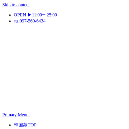
Skip to content
OPEN ▶11:00〜25:00
℡:097-569-6434
Primary Menu
韓国苑TOP