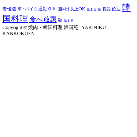
韓
者優遇
車･バイク通勤ＯＫ
週4日以上OK
長期歓迎
金まる
鍋
国料理
食べ放題
麺
黒まる
Copyright © 焼肉・韓国料理 韓国苑 | YAKINIKU
KANKOKUEN