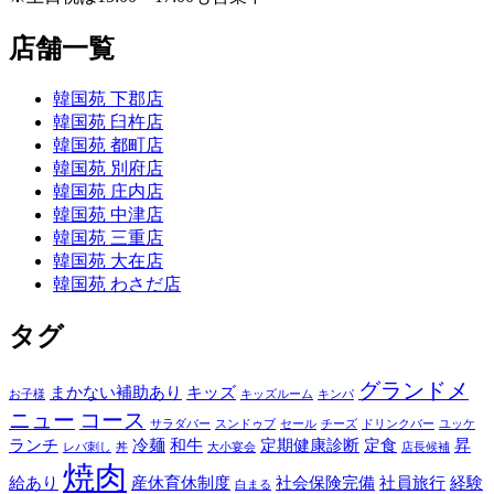
店舗一覧
韓国苑 下郡店
韓国苑 臼杵店
韓国苑 都町店
韓国苑 別府店
韓国苑 庄内店
韓国苑 中津店
韓国苑 三重店
韓国苑 大在店
韓国苑 わさだ店
タグ
グランドメ
まかない補助あり
キッズ
お子様
キッズルーム
キンパ
ニュー
コース
サラダバー
スンドゥブ
セール
チーズ
ドリンクバー
ユッケ
ランチ
冷麺
和牛
定期健康診断
定食
昇
レバ刺し
丼
大小宴会
店長候補
焼肉
給あり
産休育休制度
社会保険完備
社員旅行
経験
白まる