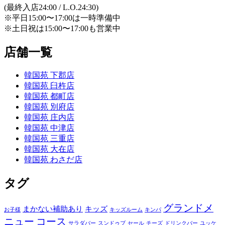
(最終入店24:00 / L.O.24:30)
※平日15:00〜17:00は一時準備中
※土日祝は15:00〜17:00も営業中
店舗一覧
韓国苑 下郡店
韓国苑 臼杵店
韓国苑 都町店
韓国苑 別府店
韓国苑 庄内店
韓国苑 中津店
韓国苑 三重店
韓国苑 大在店
韓国苑 わさだ店
タグ
グランドメ
まかない補助あり
キッズ
お子様
キッズルーム
キンパ
ニュー
コース
サラダバー
スンドゥブ
セール
チーズ
ドリンクバー
ユッケ