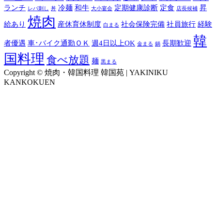
ランチ
冷麺
和牛
定期健康診断
定食
昇
レバ刺し
丼
大小宴会
店長候補
焼肉
給あり
産休育休制度
社会保険完備
社員旅行
経験
白まる
韓
者優遇
車･バイク通勤ＯＫ
週4日以上OK
長期歓迎
金まる
鍋
国料理
食べ放題
麺
黒まる
Copyright © 焼肉・韓国料理 韓国苑 | YAKINIKU
KANKOKUEN