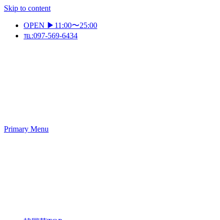
Skip to content
OPEN ▶11:00〜25:00
℡:097-569-6434
Primary Menu